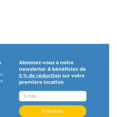
m
Abonnez-vous à notre
newsletter & bénéficiez de
pt
5 % de réduction
sur votre
ne
première location
z
S'abonner