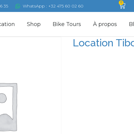
0
6 35
WhatsApp : +32 475 60 02 60
cation
Shop
Bike Tours
À propos
B
Location Tib