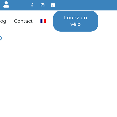
Louez un
log
Contact
vélo
o