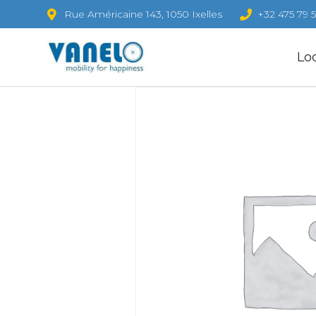
Rue Américaine 143, 1050 Ixelles
+32 475 79 5
Lo