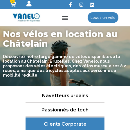
0
Louez un vélo
Nos vélos en location au
Châtelain
Découvrez notre large gamme de vélos disponibles à la
location au Châtelain, Bruxelles. Chez Vanelo, nous
proposons des vélos électriques, des vélos musculaires à 2
roues, ainsi que des tricycles adaptés aux personnes à
mobilité réduite.
Navetteurs urbains
Passionnés de tech
Clients Corporate