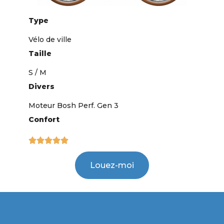
Type
Vélo de ville
Taille
S / M
Divers
Moteur Bosh Perf. Gen 3
Confort





Louez-moi