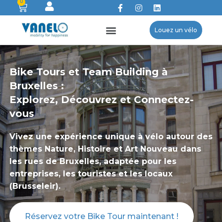
0
Louez un vélo
Bike Tours et Team Building à
Bruxelles :
Explorez, Découvrez et Connectez-
vous
Vivez une expérience unique à vélo autour des
thèmes Nature, Histoire et Art Nouveau dans
les rues de Bruxelles, adaptée pour les
entreprises, les touristes et les locaux
(Brusseleir).
Réservez votre Bike Tour maintenant !