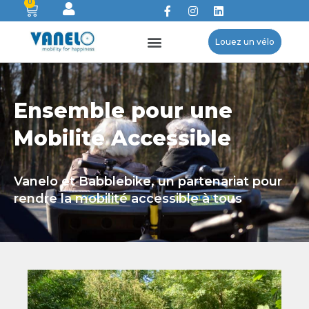
0
Louez un vélo
Ensemble pour une
Mobilité Accessible
Vanelo et Babblebike, un partenariat pour
rendre la mobilité accessible à tous