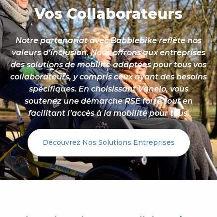
Vos Collaborateurs
Notre partenariat avec Babblebike reflète nos
valeurs d’inclusion. Nous offrons aux entreprises
des solutions de mobilité adaptées pour tous vos
collaborateurs, y compris ceux ayant des besoins
spécifiques. En choisissant Vanelo, vous
soutenez une démarche RSE forte tout en
facilitant l’accès à la mobilité pour tous.
Découvrez Nos Solutions Entreprises