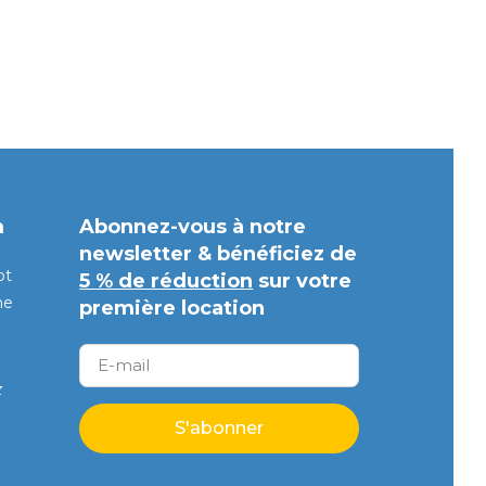
m
Abonnez-vous à notre
newsletter & bénéficiez de
pt
5 % de réduction
sur votre
ne
première location
z
S'abonner