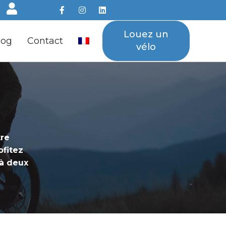
Louez un
log
Contact
vélo
tre
ofitez
 à deux