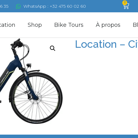
0
6 35
WhatsApp : +32 475 60 02 60
cation
Shop
Bike Tours
À propos
B
Location – Ci