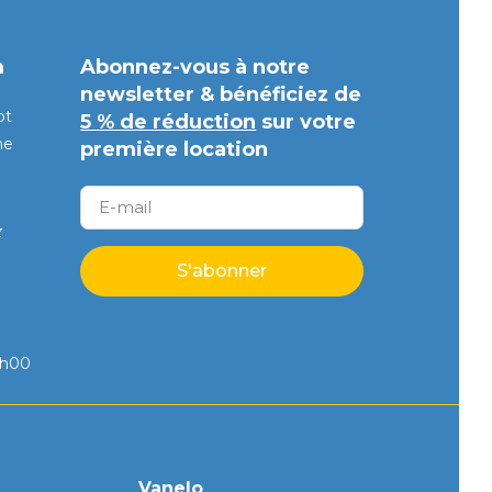
m
Abonnez-vous à notre
newsletter & bénéficiez de
pt
5 % de réduction
sur votre
ne
première location
z
S'abonner
8h00
Vanelo