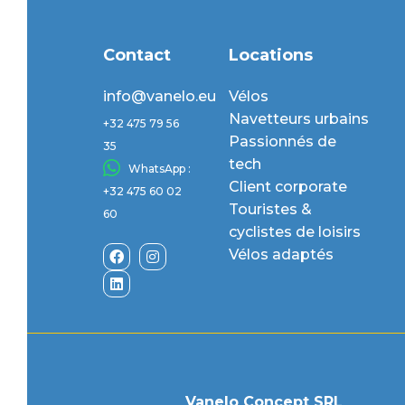
Contact
Locations
info@vanelo.eu
Vélos
Navetteurs urbains
+32 475 79 56
Passionnés de
35
tech
WhatsApp :
Client corporate
+32 475 60 02
Touristes &
60
cyclistes de loisirs
Vélos adaptés
Vanelo Concept SRL