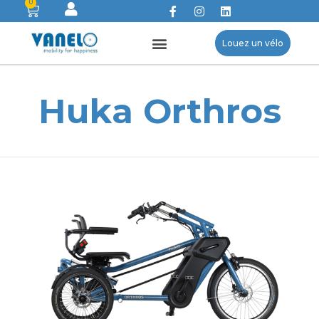
0
Louez un vélo
Huka Orthros