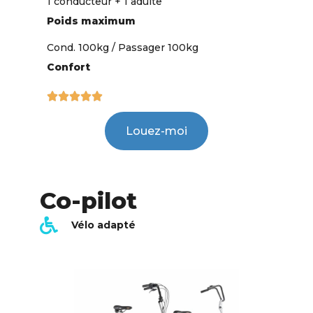
1 conducteur + 1 adulte
Poids maximum
Cond. 100kg / Passager 100kg
Confort





Louez-moi
Co-pilot
Vélo adapté