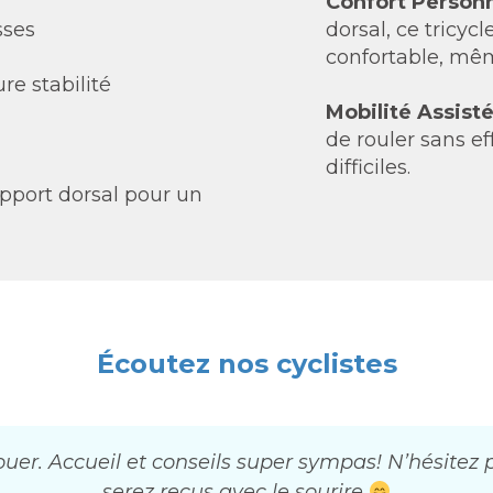
Confort Personn
sses
dorsal, ce tricy
confortable, mêm
re stabilité
Mobilité Assisté
de rouler sans e
difficiles.
upport dorsal pour un
Écoutez nos cyclistes
er. Accueil et conseils super sympas! N’hésitez p
serez reçus avec le sourire