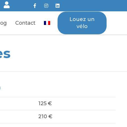
Louez un
log
Contact
vélo
es
n
125 €
210 €