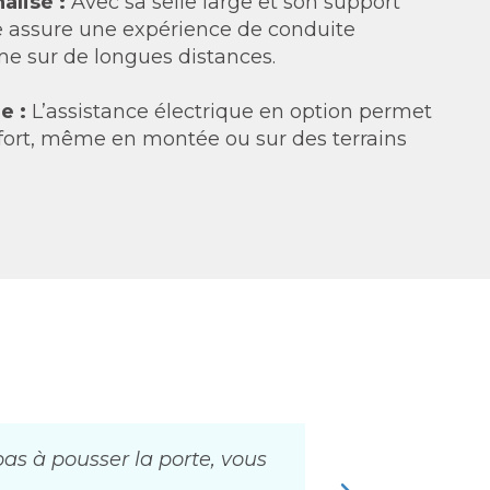
alisé :
Avec sa selle large et son support
cle assure une expérience de conduite
e sur de longues distances.
e :
L’assistance électrique en option permet
ffort, même en montée ou sur des terrains
as à pousser la porte, vous