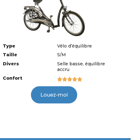
Type
Vélo d’équilibre
Taille
S/M
Divers
Selle basse, équilibre
accru
Confort





Louez-moi