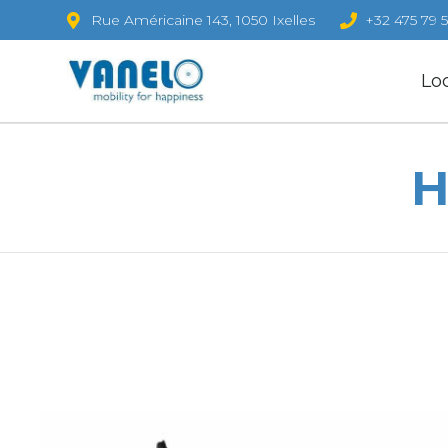
Rue Américaine 143, 1050 Ixelles
+32 475 79 5
Lo
H