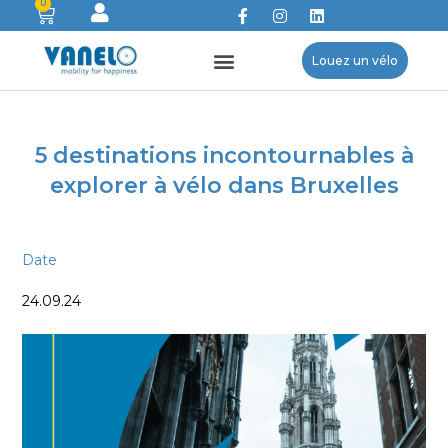
0
Louez un vélo
5 destinations incontournables à
explorer à vélo dans Bruxelles
Date
24.09.24