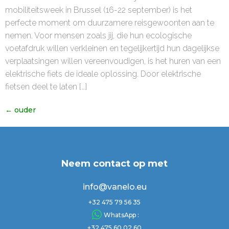
mobiliteitsweek in Brussel (16-22 september) is het
perfecte moment om duurzamere reisgewoonten aan te
nemen. Voor mensen zoals jij, die hun ecologische
voetafdruk willen verkleinen en tegelijkertijd hun dagelijkse
verplaatsingen willen vereenvoudigen, is het huren van een
elektrische fiets de ideale oplossing. Door elektrische
fietsen deel te laten […]
←
ouder
Neem contact op met
info@vanelo.eu
+32 475 79 56 35
WhatsApp :
+32 475 60 02 60