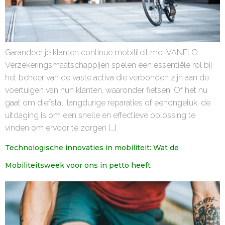
Garandeer je klanten continue mobiliteit met VANELO
Verzekeringsmaatschappijen spelen een essentiële rol bij
het beheer van de vaste activa die verbonden zijn aan de
voertuigen van hun klanten, waaronder fietsen. Of het nu
gaat om diefstal, langdurige reparaties of eenongeluk, de
uitdaging is om een snelle en effectieve oplossing te
vinden om ervoor te zorgen […]
Technologische innovaties in mobiliteit: Wat de
Mobiliteitsweek voor ons in petto heeft