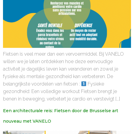
Fietsen is veel meer dan een vervoermiddel. Bij VANELO
willen we je laten ontdekken hoe deze eenvoudige
activiteit je dagelijks leven kan veranderen en zowel je
fysieke als mentale gezondheid kan verbeteren. De
belangrijkste voordelen van fietsen :
Fysieke
gezondheid: Een volledige workout Fietsen brengt je
benen in beweging, verbetert je cardio en verstevigt […]
Een architecturale reis: Fietsen door de Brusselse art
nouveau met VANELO