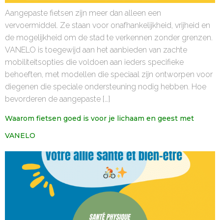
Aangepaste fietsen zijn meer dan alleen een
vervoermiddel. Ze staan voor onafhankelijkheid, vrijheid en
de mogelijkheid om de stad te verkennen zonder grenzen.
VANELO is toegewijd aan het aanbieden van zachte
mobiliteitsopties die voldoen aan ieders specifieke
behoeften, met modellen die speciaal zijn ontworpen voor
diegenen die speciale ondersteuning nodig hebben. Hoe
bevorderen de aangepaste […]
Waarom fietsen goed is voor je lichaam en geest met
VANELO